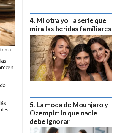
Mi otra yo: la serie que
mira las heridas familiares
stema.
las
arecen
ado
Más
La moda de Mounjaro y
ales o
Ozempic: lo que nadie
debe ignorar