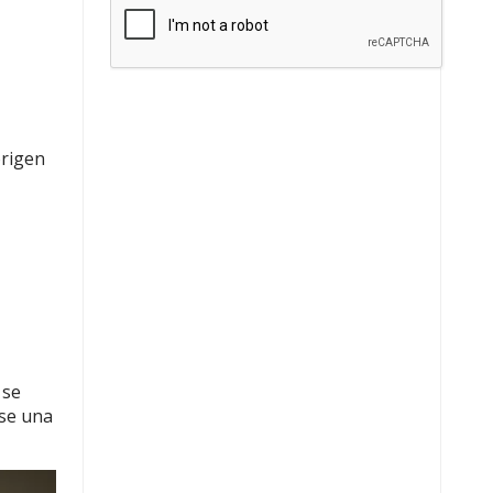
origen
 se
rse una